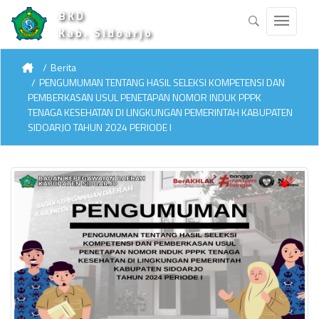
BKD
Kab. Sidoarjo
Berita
PENGUMUMAN TENTANG HASIL SELEKSI KOMPETENSI DAN
PEMBERKASAN USUL PENETAPAN NOMOR INDUK PPPK
TENAGA KESEHATAN DI LINGKUNGAN PEMERINTAH KABUPATEN
SIDOARJO TAHUN 2024 PERIODE I