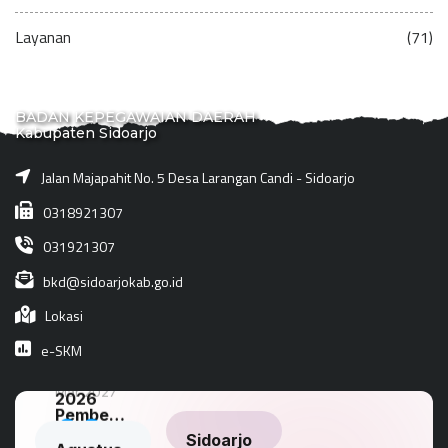
Layanan
(71)
BADAN KEPEGAWAIAN DAERAH
Kabupaten Sidoarjo
Jalan Majapahit No. 5 Desa Larangan Candi - Sidoarjo
0318921307
031921307
bkd@sidoarjokab.go.id
Lokasi
e-SKM