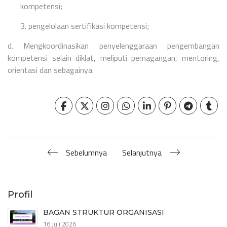
kompetensi;
3. pengelolaan sertifikasi kompetensi;
d. Mengkoordinasikan penyelenggaraan pengembangan
kompetensi selain diklat, meliputi pemagangan, mentoring,
orientasi dan sebagainya.
Sebelumnya
Selanjutnya
Profil
BAGAN STRUKTUR ORGANISASI
16 Juli 2026