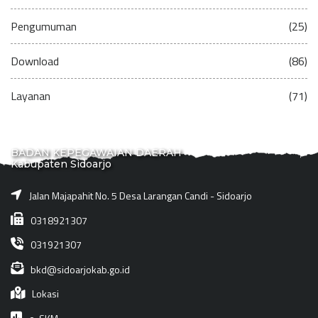
Pengumuman
(25)
Download
(86)
Layanan
(71)
BADAN KEPEGAWAIAN DAERAH
Kabupaten Sidoarjo
Jalan Majapahit No. 5 Desa Larangan Candi - Sidoarjo
0318921307
031921307
bkd@sidoarjokab.go.id
Lokasi